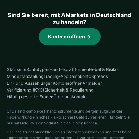
Sind Sie bereit, mit AMarkets in Deutschland
zu handeln?
Konto eröffnen →
Startseite
Kontotypen
Handelsplattformen
Hebel & Risiko
Mindestanzahlung
Trading-App
Demokonto
Spreads
Ein- und Auszahlungen
Konto eröffnen
Anmelden
Verifizierung (KYC)
Sicherheit & Regulierung
Häufig gestellte Fragen
Über uns
Kontakt
CFDs sind komplexe Finanzinstrumente und bergen aufgrund der
Hebelwirkung ein hohes Risiko, schnell Geld zu verlieren. Handeln Sie
nur mit Geld, dessen Verlust Sie sich leisten können.
Der Inhalt dient ausschließlich zu Informationszwecken und stellt keine
Finanzberatung dar. Bitte überprüfen Sie vor dem Handel stets die