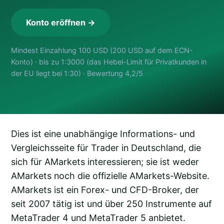
Konto eröffnen →
Mindest Einzahlung 100 USD (200 USD auf dem ECN-
Konto) · bis zu 1:3000 (das Hebel-Limit für Privatkunden in
der EU liegt bei 1:30) · Bewertung 4,2/5
Dies ist eine unabhängige Informations- und
Vergleichsseite für Trader in Deutschland, die
sich für AMarkets interessieren; sie ist weder
AMarkets noch die offizielle AMarkets-Website.
AMarkets ist ein Forex- und CFD-Broker, der
seit 2007 tätig ist und über 250 Instrumente auf
MetaTrader 4 und MetaTrader 5 anbietet.